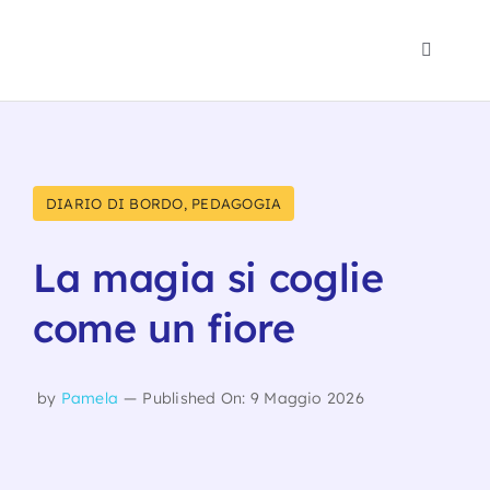
Salta
al
Toggle
contenuto
Navigat
Polo 1-
Psicomo
DIARIO DI BORDO
,
PEDAGOGIA
Eventi
La magia si coglie
come un fiore
Blog
Noi
by
Pamela
—
Published On: 9 Maggio 2026
Traspa