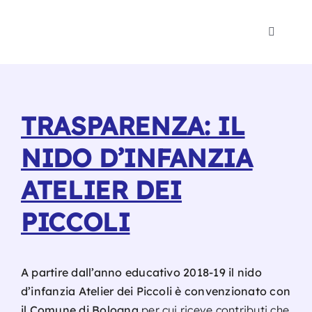
Salta
al
Toggle
contenuto
Navigat
Polo 1-
Psicomo
TRASPARENZA: IL
NIDO D’INFANZIA
Eventi
ATELIER DEI
Blog
PICCOLI
Noi
A partire dall’anno educativo 2018-19 il nido
d’infanzia Atelier dei Piccoli è convenzionato con
Traspa
il Comune di Bologna
per cui riceve contributi che