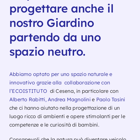
progettare anche il
Servizio
nostro Giardino
partendo da uno
Contatt
spazio neutro.
Abbiamo optato per uno spazio naturale e
innovativo grazie alla collaborazione con
l’
ECOISTITUTO
di Cesena, in particolare con
Alberto Rabitti, Andrea Magnolini
e
Paolo Tasini
che ci hanno aiutato nella progettazione di un
luogo ricco di ambienti e opere stimolanti per le
competenze e le curiosità di bambini.
Consapevoli che la natura può diventare veicolo