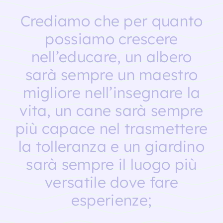
Crediamo che per quanto
possiamo crescere
nell’educare, un albero
sarà sempre un maestro
migliore nell’insegnare la
vita, un cane sarà sempre
più capace nel trasmettere
la tolleranza e un giardino
sarà sempre il luogo più
versatile dove fare
esperienze;