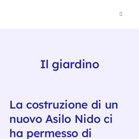
Salta
al
Toggle
contenuto
Navigat
Polo 1-
Psicomo
Il giardino
Eventi
Blog
La costruzione di un
Noi
nuovo Asilo Nido ci
ha permesso di
Traspa