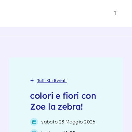
Salta
al
Toggle
contenuto
Navigat
Polo 1-
Psicomo
Eventi
Tutti Gli Eventi
Blog
colori e fiori con
Zoe la zebra!
Noi
sabato 23 Maggio 2026
Traspa