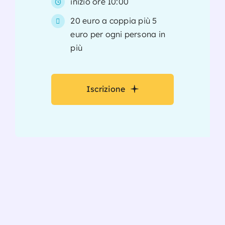
inizio ore 10:00
20 euro a coppia più 5
Servizio
euro per ogni persona in
più
Contatt
Iscrizione