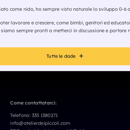
ziato come nido, ho sempre visto naturale lo sviluppo 0-6 
ter lavorare e crescere, come bimbi, genitori ed educatori, 
, siamo sempre pronti a metterci in discussione e portare 
Tutte le dade
Come contattatarci:
Telefono:
335 1380271
info@atelierdeipiccoli.com