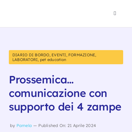
Salta
al
Toggle
contenuto
Navigat
Polo 1-
Psicomo
DIARIO DI BORDO
,
EVENTI
,
FORMAZIONE
,
LABORATORI
,
pet education
Eventi
Prossemica…
Blog
comunicazione con
supporto dei 4 zampe
Noi
by
Pamela
—
Published On: 21 Aprile 2024
Traspa