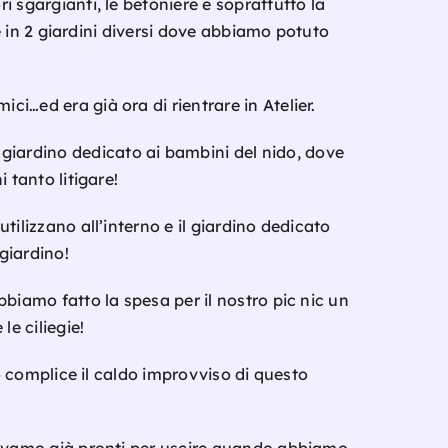
i sgargianti, le betoniere e soprattutto la
 e in 2 giardini diversi dove abbiamo potuto
i…ed era già ora di rientrare in Atelier.
giardino dedicato ai bambini del nido, dove
 tanto litigare!
ilizzano all’interno e i
l giardino dedicato
giardino!
bbiamo fatto la spesa per il nostro pic nic un
le ciliegie!
so complice il caldo improvviso di questo
vamo già pronti per uscire quando abbiamo