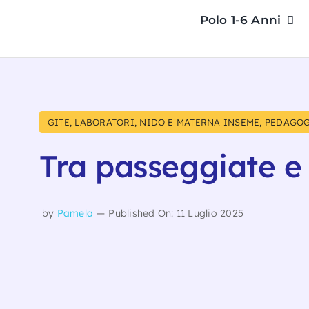
Salta
Polo 1-6 Anni
al
contenuto
GITE
,
LABORATORI
,
NIDO E MATERNA INSEME
,
PEDAGOG
Tra passeggiate e
by
Pamela
—
Published On: 11 Luglio 2025