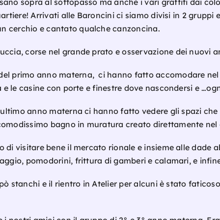
ano sopra al sottopasso ma anche i vari graffiti dai color
uartiere!
Arrivati alle Baroncini ci siamo divisi in 2 gruppi
un cerchio e cantato qualche canzoncina.
ccia, corse nel grande prato e osservazione dei nuovi amic
del primo anno materna, ci hanno fatto accomodare nel 
a e le casine con porte e finestre dove nascondersi e …ogni
’ultimo anno materna ci hanno fatto vedere gli spazi che ut
comodissimo bagno in muratura creato direttamente nel 
 di visitare bene il mercato rionale e insieme alle dade a
gio, pomodorini, frittura di gamberi e calamari, e infine 
ò stanchi e il rientro in Atelier per alcuni è stato fatico
e i nostri amici con il gruppo di 2° e 3° anno materna.
Era