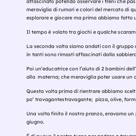
affascinato potendo osservare i treni che pass
meraviglia di rumori e colori del mercato di q
esplorare e giocare ma prima abbiamo fatto 
Il tempo è volato tra giochi e qualche scaramu
La seconda volta siamo andati con il gruppo 
in tanti sono rimasti affascinati dalla sabbier
Poi un’educatrice con l’aiuto di 2 bambini dell
alla materna; che meraviglia poter usare un 
Questa volta prima di rientrare abbiamo scelto
po’ travagantestravagante; pizza, olive, formag
Una volta finito il nostro pranzo, eravamo un p
giugno.
È di nuovo il nostro turno per andare a trovar