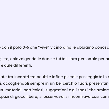
n il polo 0-6 che “vive” vicino a noi e abbiamo conosciut
iste, coinvolgendo le dade e tutto il loro personale per a
e aule differenti.
te tra incontri tra adulti e infine piccole passeggiate i
nni, accogliendoli sempre in un bel cerchio fuori, present
uni materiali particolari, suggestioni e gli spazi che ami
 spazi di gioco libero, si osservava, si incontrava così com