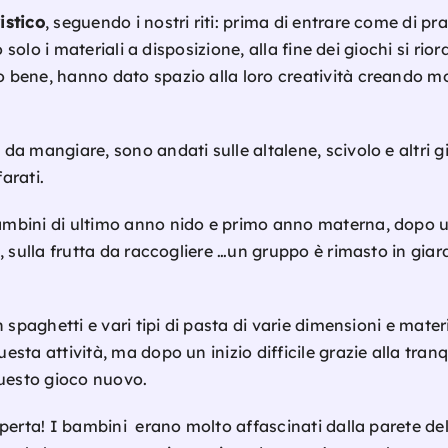
istico
, seguendo i nostri riti: prima di entrare come di pr
o solo i materiali a disposizione, alla fine dei giochi si r
 bene, hanno dato spazio alla loro creatività creando m
 mangiare, sono andati sulle altalene, scivolo e altri gio
arati.
bini di ultimo anno nido e primo anno materna, dopo un 
, sulla frutta da raccogliere …un gruppo è rimasto in giar
 spaghetti e vari tipi di pasta di varie dimensioni e materia
ta attività, ma dopo un inizio difficile grazie alla tranqu
questo gioco nuovo.
operta! I bambini erano molto affascinati dalla parete de