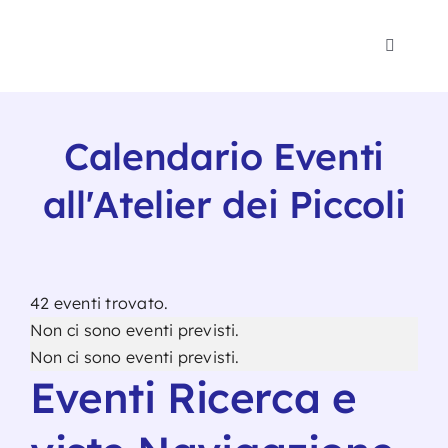
Salta
al
Toggle
contenuto
Navigat
Polo 1-
Calendario Eventi
Psicomo
all'Atelier dei Piccoli
Eventi
Blog
42 eventi trovato.
Non ci sono eventi previsti.
Non ci sono eventi previsti.
Noi
Eventi Ricerca e
Traspa