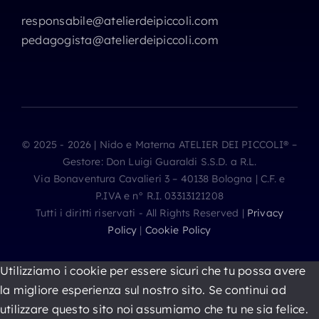
responsabile@atelierdeipiccoli.com
pedagogista@atelierdeipiccoli.com
© 2025 - 2026 | Nido e Materna ATELIER DEI PICCOLI® –
Gestore: Don Luigi Guaraldi S.S.D. a R.L.
Via Bonaventura Cavalieri 3 – 40138 Bologna | C.F. e
P.IVA e n° R.I. 03313121208
Tutti i diritti riservati - All Rights Reserved |
Privacy
Policy
|
Cookie Policy
Utilizziamo i cookie per essere sicuri che tu possa avere
la migliore esperienza sul nostro sito. Se continui ad
utilizzare questo sito noi assumiamo che tu ne sia felice.